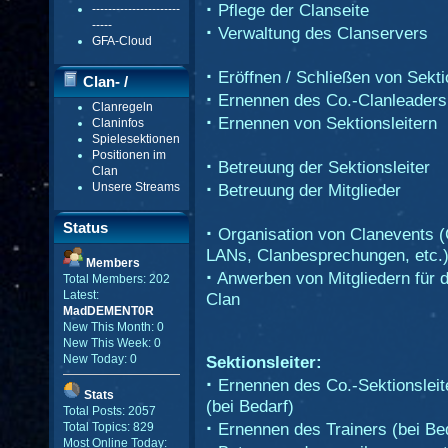
·
Pflege der Clanseite
----------------------
-----
·
Verwaltung des Clanservers
GFA-Cloud
·
Eröffnen / Schließen von Sekt
Clan- /
·
Ernennen des Co.-Clanleaders
Clanregeln
Gildenmenü
·
Ernennen von Sektionsleitern
Claninfos
Spielesektionen
Positionen im
·
Betreuung der Sektionsleiter
Clan
·
Unsere Streams
Betreuung der Mitglieder
Status
·
Organisation von Clanevents (
LANs, Clanbesprechungen, etc.
Members
·
Anwerben von Mitgliedern für 
Total Members: 202
Latest:
Clan
MadDEMENT0R
New This Month: 0
New This Week: 0
New Today: 0
Sektionsleiter:
·
Ernennen des Co.-Sektionsleit
Stats
(bei Bedarf)
Total Posts: 2057
·
Ernennen des Trainers (bei Be
Total Topics: 829
Most Online Today: