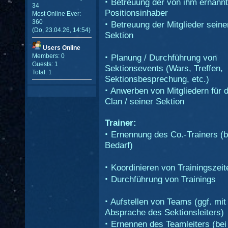
·
Betreuung der von ihm ernann
34
Positionsinhaber
Most Online Ever:
·
360
Betreuung der Mitglieder seine
(Do, 23.04.26, 14:54)
Sektion
Users Online
·
Members: 0
Planung / Durchführung von
Guests: 1
Sektionsevents (Wars, Treffen,
Total: 1
Sektionsbesprechung, etc.)
·
Anwerben von Mitgliedern für 
Clan / seiner Sektion
Trainer:
·
Ernennung des Co.-Trainers (b
Bedarf)
·
Koordinieren von Trainingszeit
·
Durchführung von Trainings
·
Aufstellen von Teams (ggf. mit
Absprache des Sektionsleiters)
·
Ernennen des Teamleiters (bei